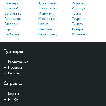
Вангануи
Крайстчерч
Ричмонд
Вангарей
Ловер-Хатт
Роторуа
Веллингтон
Манукау
Таупо
Гамильтон
Мастертон
Тауранга
Гисборн
Напир
Тимару
Гор
Нельсон
Хавера
Греймоут
Нью-Плимут
Хастингс
Турниры
Регистрация
Правила
Рейтинг
Справка
Корты
NTRP