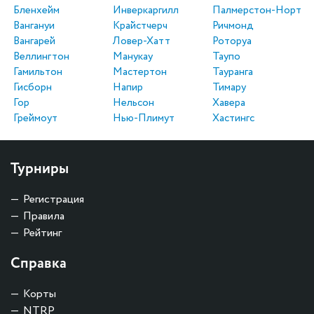
Бленхейм
Инверкаргилл
Палмерстон-Норт
Вангануи
Крайстчерч
Ричмонд
Вангарей
Ловер-Хатт
Роторуа
Веллингтон
Манукау
Таупо
Гамильтон
Мастертон
Тауранга
Гисборн
Напир
Тимару
Гор
Нельсон
Хавера
Греймоут
Нью-Плимут
Хастингс
Турниры
Регистрация
Правила
Рейтинг
Справка
Корты
NTRP