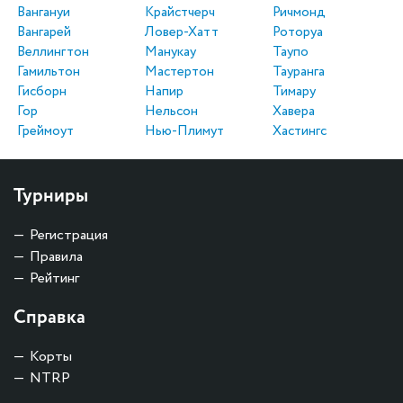
Вангануи
Крайстчерч
Ричмонд
Вангарей
Ловер-Хатт
Роторуа
Веллингтон
Манукау
Таупо
Гамильтон
Мастертон
Тауранга
Гисборн
Напир
Тимару
Гор
Нельсон
Хавера
Греймоут
Нью-Плимут
Хастингс
Турниры
Регистрация
Правила
Рейтинг
Справка
Корты
NTRP