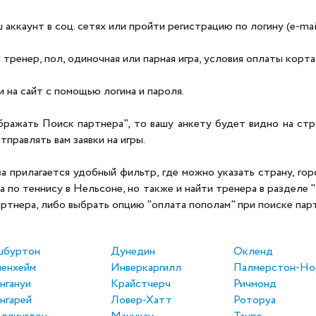
аккаунт в соц. сетях или пройти регистрацию по логину (e-mai
 тренер, пол, одиночная или парная игра, условия оплаты корта
 на сайт с помощью логина и пароля.
бражать Поиск партнера", то вашу анкету будет видно на ст
тправлять вам заявки на игры.
прилагается удобный фильтр, где можно указать страну, город
а по теннису в Нельсоне, но также и найти тренера в разделе 
артнера, либо выбрать опцию "оплата пополам" при поиске пар
шбуртон
Дунедин
Окленд
енхейм
Инверкаргилл
Палмерстон-Но
нгануи
Крайстчерч
Ричмонд
нгарей
Ловер-Хатт
Роторуа