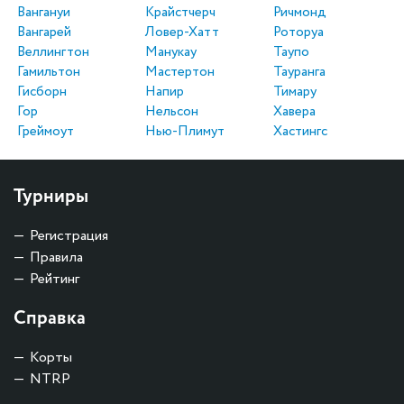
Вангануи
Крайстчерч
Ричмонд
Вангарей
Ловер-Хатт
Роторуа
Веллингтон
Манукау
Таупо
Гамильтон
Мастертон
Тауранга
Гисборн
Напир
Тимару
Гор
Нельсон
Хавера
Греймоут
Нью-Плимут
Хастингс
Турниры
Регистрация
Правила
Рейтинг
Справка
Корты
NTRP