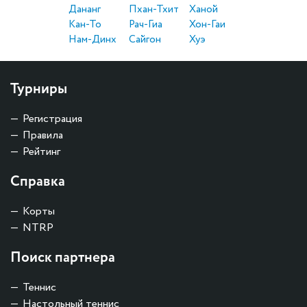
Дананг
Пхан-Тхит
Ханой
Кан-То
Рач-Гиа
Хон-Гаи
Нам-Динх
Сайгон
Хуэ
Турниры
Регистрация
Правила
Рейтинг
Справка
Корты
NTRP
Поиск партнера
Теннис
Настольный теннис