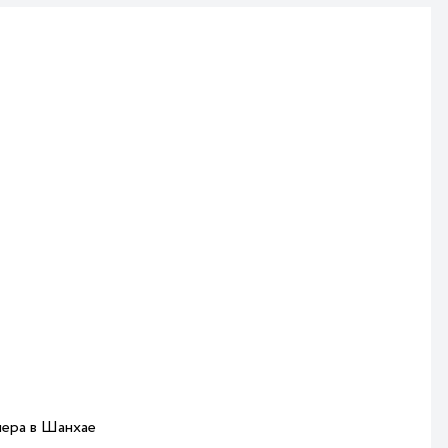
чера в Шанхае